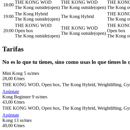
THE KONG WOD
THE KONG WOD
THE KON
18:00
The Kong outside(open)
The Kong outside(open)
The Kong ou
The Kong Hybrid
THE KON
19:00
The Kong Hybrid
The Kong outside(open)
The Kong ou
THE KONG WOD
THE KON
THE KONG WOD
20:00
Open box
Open box
The Kong outside(open)
The Kong outside(open)
The Kong ou
Tarifas
No es lo que tu tienes, sino como usas lo que tienes lo
Mini Kong 5 ss/mes
28
,00
€
/mes
THE KONG WOD, Open box, The Kong Hybrid, Weightlifting, Gymna
Apúntate
Kong Beginner 9 ss/mes
43
,00
€
/mes
THE KONG WOD, Open box, The Kong Hybrid, Weightlifting, Gymna
Apúntate
Kong 13 ss/mes
49
,00
€
/mes