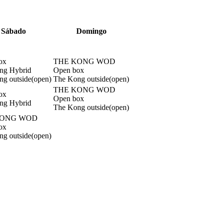
S
ábado
D
omingo
ox
THE KONG WOD
ng Hybrid
Open box
g outside(open)
The Kong outside(open)
THE KONG WOD
ox
Open box
ng Hybrid
The Kong outside(open)
KONG WOD
ox
g outside(open)