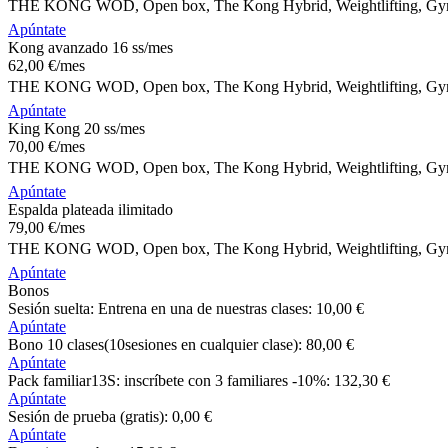
THE KONG WOD, Open box, The Kong Hybrid, Weightlifting, Gymna
Apúntate
Kong avanzado 16 ss/mes
62
,00
€
/mes
THE KONG WOD, Open box, The Kong Hybrid, Weightlifting, Gymna
Apúntate
King Kong 20 ss/mes
70
,00
€
/mes
THE KONG WOD, Open box, The Kong Hybrid, Weightlifting, Gymna
Apúntate
Espalda plateada ilimitado
79
,00
€
/mes
THE KONG WOD, Open box, The Kong Hybrid, Weightlifting, Gymna
Apúntate
Bonos
Sesión suelta: Entrena en una de nuestras clases:
10
,00
€
Apúntate
Bono 10 clases(10sesiones en cualquier clase):
80
,00
€
Apúntate
Pack familiar13S: inscríbete con 3 familiares -10%:
132
,30
€
Apúntate
Sesión de prueba (gratis):
0
,00
€
Apúntate